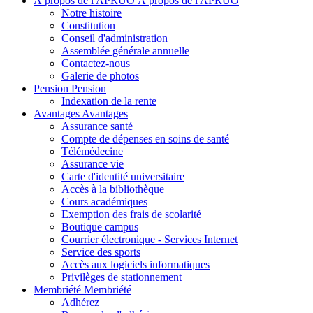
À propos de l'APRUO
À propos de l'APRUO
Notre histoire
Constitution
Conseil d'administration
Assemblée générale annuelle
Contactez-nous
Galerie de photos
Pension
Pension
Indexation de la rente
Avantages
Avantages
Assurance santé
Compte de dépenses en soins de santé
Télémédecine
Assurance vie
Carte d'identité universitaire
Accès à la bibliothèque
Cours académiques
Exemption des frais de scolarité
Boutique campus
Courrier électronique - Services Internet
Service des sports
Accès aux logiciels informatiques
Privilèges de stationnement
Membriété
Membriété
Adhérez