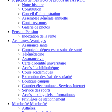
À propos de l'APRUO
À propos de l'APRUO
Notre histoire
Constitution
Conseil d'administration
Assemblée générale annuelle
Contactez-nous
Galerie de photos
Pension
Pension
Indexation de la rente
Avantages
Avantages
Assurance santé
Compte de dépenses en soins de santé
Télémédecine
Assurance vie
Carte d'identité universitaire
Accès à la bibliothèque
Cours académiques
Exemption des frais de scolarité
Boutique campus
Courrier électronique - Services Internet
Service des sports
Accès aux logiciels informatiques
Privilèges de stationnement
Membriété
Membriété
Adhérez